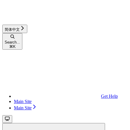
简体中文
Search...
⌘
K
Get Help
Main Site
Main Site