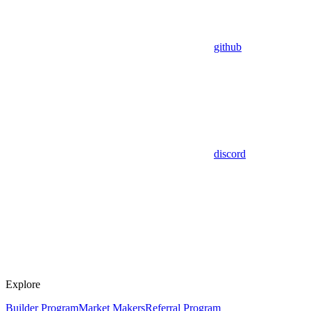
github
discord
Explore
Builder Program
Market Makers
Referral Program