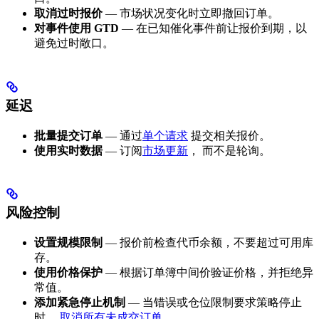
取消过时报价
— 市场状况变化时立即撤回订单。
对事件使用 GTD
— 在已知催化事件前让报价到期，以
避免过时敞口。
延迟
批量提交订单
— 通过
单个请求
提交相关报价。
使用实时数据
— 订阅
市场更新
， 而不是轮询。
风险控制
设置规模限制
— 报价前检查代币余额，不要超过可用库
存。
使用价格保护
— 根据订单簿中间价验证价格，并拒绝异
常值。
添加紧急停止机制
— 当错误或仓位限制要求策略停止
时，
取消所有未成交订单
。