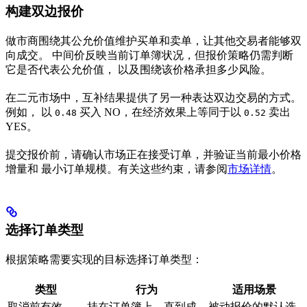
构建双边报价
做市商围绕其公允价值维护买单和卖单，让其他交易者能够双
向成交。 中间价反映当前订单簿状况，但报价策略仍需判断
它是否代表公允价值， 以及围绕该价格承担多少风险。
在二元市场中，互补结果提供了另一种表达双边交易的方式。
例如， 以
买入 NO，在经济效果上等同于以
卖出
0.48
0.52
YES。
提交报价前，请确认市场正在接受订单，并验证当前最小价格
增量和 最小订单规模。有关这些约束，请参阅
市场详情
。
选择订单类型
根据策略需要实现的目标选择订单类型：
类型
行为
适用场景
取消前有效
挂在订单簿上，直到成
被动报价的默认选