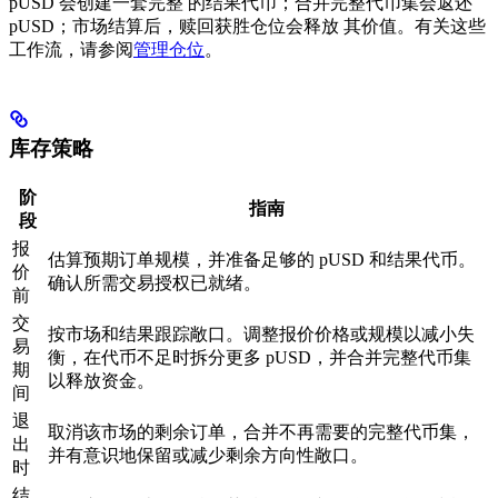
pUSD 会创建一套完整 的结果代币；合并完整代币集会返还
pUSD；市场结算后，赎回获胜仓位会释放 其价值。有关这些
工作流，请参阅
管理仓位
。
库存策略
阶
指南
段
报
估算预期订单规模，并准备足够的 pUSD 和结果代币。
价
确认所需交易授权已就绪。
前
交
按市场和结果跟踪敞口。调整报价价格或规模以减小失
易
衡，在代币不足时拆分更多 pUSD，并合并完整代币集
期
以释放资金。
间
退
取消该市场的剩余订单，合并不再需要的完整代币集，
出
并有意识地保留或减少剩余方向性敞口。
时
结