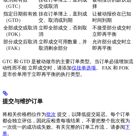
（GTC）
交或取消
择
指定日期前有效
挂在订单簿上，直到成
让被动报价在已知
（GTD）
交、取消或到期
时间到期
全部成交或取消
立即全部成交，否则取
不接受部分成交时
（FOK）
消
立即再平衡
部分成交后取消
立即成交可用数量，并
允许部分成交时立
（FAK）
取消剩余部分
即再平衡
GTC 和 GTD 是被动做市的主要订单类型。当订单必须增加流
动性而不能 立即成交时，请添加
仅挂单选项
。 FAK 和 FOK
是市价单用于立即再平衡的执行类型。
提交与维护订单
将相关价格档位作为
批次
提交，以降低提交延迟。每个订单
都会独立评估，因此应检查每项结果， 不要把整个批次视为
一次统一的成功或失败。有关完整的订单工作流， 请参阅
下
单
。