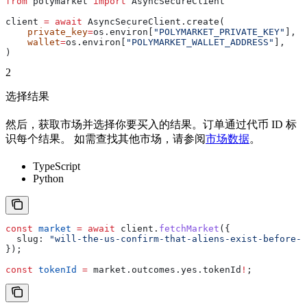
from
 polymarket 
import
 AsyncSecureClient
client 
=
 await
 AsyncSecureClient.create(
    private_key
=
os.environ[
"POLYMARKET_PRIVATE_KEY"
],
    wallet
=
os.environ[
"POLYMARKET_WALLET_ADDRESS"
],
)
2
选择结果
然后，获取市场并选择你要买入的结果。订单通过代币 ID 标
识每个结果。 如需查找其他市场，请参阅
市场数据
。
TypeScript
Python
const
 market
 =
 await
 client
.
fetchMarket
({
  slug:
 "will-the-us-confirm-that-aliens-exist-before-2
});
const
 tokenId
 =
 market
.
outcomes
.
yes
.
tokenId
!
;