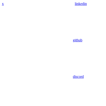
x
linkedin
github
discord