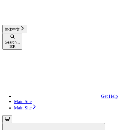
简体中文
Search...
⌘
K
Get Help
Main Site
Main Site