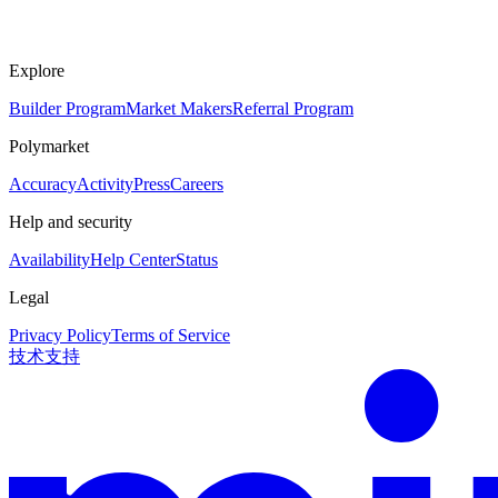
Explore
Builder Program
Market Makers
Referral Program
Polymarket
Accuracy
Activity
Press
Careers
Help and security
Availability
Help Center
Status
Legal
Privacy Policy
Terms of Service
技术支持