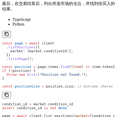
最后，在交易结算后，列出所选市场的仓位，并找到你买入的
结果。
TypeScript
Python
const
 page
 =
 await
 client
  .
listPositions
({
    market:
 [
market
.
conditionId
!
],
  })
  .
firstPage
();
const
 position
 =
 page
.
items
.
find
((
item
) 
=>
 item
.
tokenId
if
 (
!
position
) {
  throw
 new
 Error
(
"Position not found."
);
}
const
 positionSize
 =
 position
.
size
; 
// Outcome shares h
condition_id 
=
 market.condition_id
assert
 condition_id 
is
 not
 None
page 
=
 await
 client.list_positions(
market
=
[condition_id