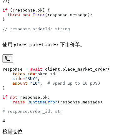
});
if
 (
!
response
.
ok
) {
  throw
 new
 Error
(
response
.
message
);
}
// response.orderId: string
使用
下市价单。
place_market_order
response 
=
 await
 client.place_market_order(
    token_id
=
token_id,
    side
=
"BUY"
,
    amount
=
"10"
,  
# Spend up to 10 pUSD
)
if
 not
 response.ok:
    raise
 RuntimeError
(response.message)
# response.order_id: str
4
检查仓位