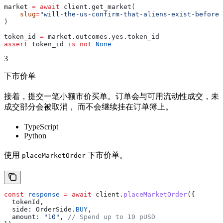
market 
=
 await
 client.get_market(
    slug
=
"will-the-us-confirm-that-aliens-exist-before-
)
token_id 
=
 market.outcomes.yes.token_id
assert
 token_id 
is
 not
 None
3
下市价单
接着，提交一笔小额市价买单。订单会与可用流动性成交，未
成交部分会被取消， 而不会继续挂在订单簿上。
TypeScript
Python
使用
下市价单。
placeMarketOrder
const
 response
 =
 await
 client
.
placeMarketOrder
({
  tokenId
,
  side:
 OrderSide
.
BUY
,
  amount:
 "10"
, 
// Spend up to 10 pUSD