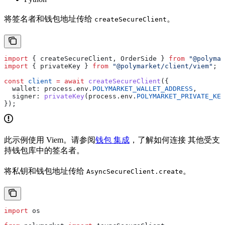
将签名者和钱包地址传给
。
createSecureClient
import
 { 
createSecureClient
, 
OrderSide
 } 
from
 "@polymar
import
 { 
privateKey
 } 
from
 "@polymarket/client/viem"
;
const
 client
 =
 await
 createSecureClient
({
  wallet:
 process
.
env
.
POLYMARKET_WALLET_ADDRESS
,
  signer:
 privateKey
(
process
.
env
.
POLYMARKET_PRIVATE_KEY
});
此示例使用 Viem。请参阅
钱包 集成
，了解如何连接 其他受支
持钱包库中的签名者。
将私钥和钱包地址传给
。
AsyncSecureClient.create
import
 os