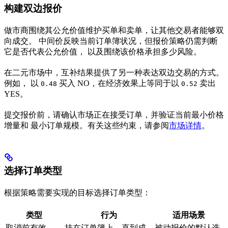
构建双边报价
做市商围绕其公允价值维护买单和卖单，让其他交易者能够双
向成交。 中间价反映当前订单簿状况，但报价策略仍需判断
它是否代表公允价值， 以及围绕该价格承担多少风险。
在二元市场中，互补结果提供了另一种表达双边交易的方式。
例如， 以
买入 NO，在经济效果上等同于以
卖出
0.48
0.52
YES。
提交报价前，请确认市场正在接受订单，并验证当前最小价格
增量和 最小订单规模。有关这些约束，请参阅
市场详情
。
选择订单类型
根据策略需要实现的目标选择订单类型：
类型
行为
适用场景
取消前有效
挂在订单簿上，直到成
被动报价的默认选