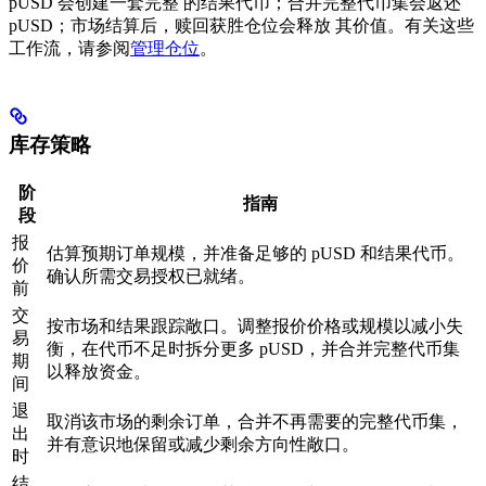
pUSD 会创建一套完整 的结果代币；合并完整代币集会返还
pUSD；市场结算后，赎回获胜仓位会释放 其价值。有关这些
工作流，请参阅
管理仓位
。
库存策略
阶
指南
段
报
估算预期订单规模，并准备足够的 pUSD 和结果代币。
价
确认所需交易授权已就绪。
前
交
按市场和结果跟踪敞口。调整报价价格或规模以减小失
易
衡，在代币不足时拆分更多 pUSD，并合并完整代币集
期
以释放资金。
间
退
取消该市场的剩余订单，合并不再需要的完整代币集，
出
并有意识地保留或减少剩余方向性敞口。
时
结