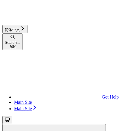
简体中文
Search...
⌘
K
Get Help
Main Site
Main Site