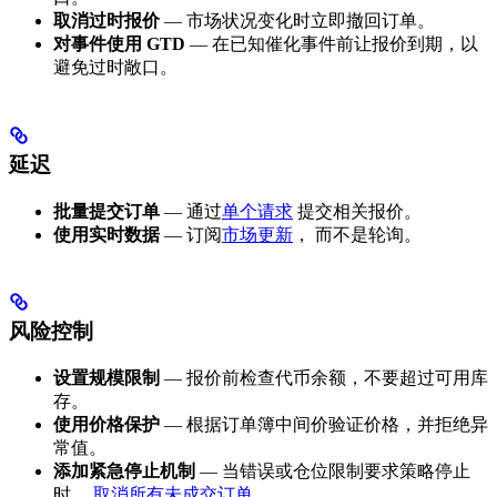
取消过时报价
— 市场状况变化时立即撤回订单。
对事件使用 GTD
— 在已知催化事件前让报价到期，以
避免过时敞口。
延迟
批量提交订单
— 通过
单个请求
提交相关报价。
使用实时数据
— 订阅
市场更新
， 而不是轮询。
风险控制
设置规模限制
— 报价前检查代币余额，不要超过可用库
存。
使用价格保护
— 根据订单簿中间价验证价格，并拒绝异
常值。
添加紧急停止机制
— 当错误或仓位限制要求策略停止
时，
取消所有未成交订单
。