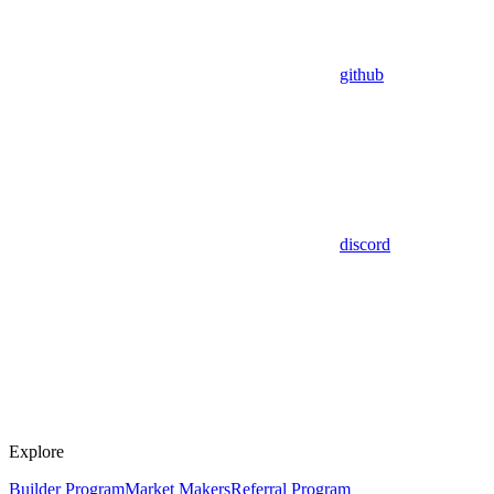
github
discord
Explore
Builder Program
Market Makers
Referral Program