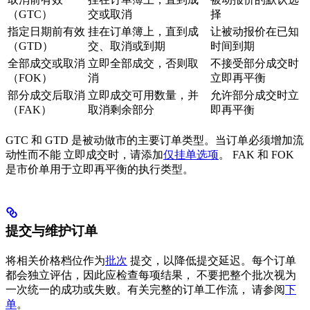
（GTC）
交或取消
择
指定日期前有效
挂在订单簿上，直到成
让被动报价在已知
（GTD）
交、取消或到期
时间到期
全部成交或取消
立即全部成交，否则取
不接受部分成交时
（FOK）
消
立即再平衡
部分成交后取消
立即成交可用数量，并
允许部分成交时立
（FAK）
取消剩余部分
即再平衡
GTC 和 GTD 是被动做市的主要订单类型。当订单必须增加流
动性而不能 立即成交时，请添加
仅挂单选项
。 FAK 和 FOK
是市价单用于立即再平衡的执行类型。
提交与维护订单
将相关价格档位作为
批次
提交，以降低提交延迟。每个订单
都会独立评估，因此应检查每项结果， 不要把整个批次视为
一次统一的成功或失败。有关完整的订单工作流， 请参阅
下
单
。