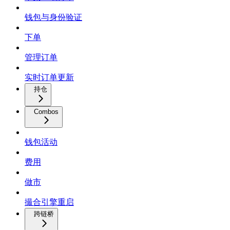
钱包与身份验证
下单
管理订单
实时订单更新
持仓
Combos
钱包活动
费用
做市
撮合引擎重启
跨链桥