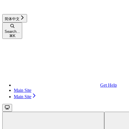
简体中文
Search...
⌘
K
Get Help
Main Site
Main Site