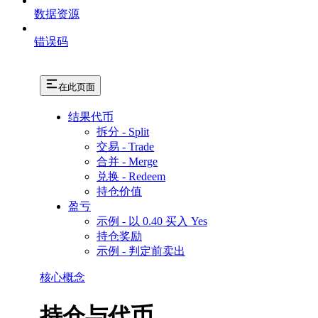
数据资源
错误码
在此页面
结果代币
拆分 - Split
交易 - Trade
合并 - Merge
兑换 - Redeem
持仓价值
盈亏
示例 - 以 0.40 买入 Yes
持仓奖励
示例 - 判定前卖出
核心概念
持仓与代币